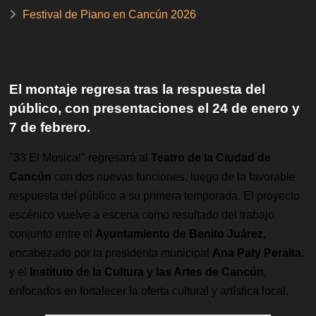
Festival de Piano en Cancún 2026
El montaje regresa tras la respuesta del
público, con presentaciones el 24 de enero y
7 de febrero.
"33 El Musical" regresará al
Teatro de la Ciudad de
Cancún
con dos nuevas funciones, luego de la favorable
respuesta del público a su primera temporada. El proyecto
escénico vuelve a escena como resultado del trabajo
conjunto entre el
Ayuntamiento de Benito Juárez
,
encabezado por la presidenta municipal
Ana Paty Peralta
,
y el
Instituto de la Cultura y las Artes de Cancún
,
enfocados en fortalecer la oferta cultural y artística local.