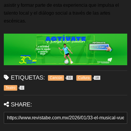
asistir y formar parte de esta experiencia que impulsa el
talento local y el diálogo social a través de las artes
escénicas.
ETIQUETAS:
Cancún
Cultura
52
18
Teatro
1
SHARE: