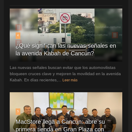
4
¿Qué significan las nuevas señales en
la avenida Kabah de Cancún?
Las nuevas señales buscan evitar que los automovilistas
bloqueen cruces clave y mejoren la movilidad en la avenida
Kabah. En días recientes,...
Leer más
5
MacStore llega a Cancún: abre su
primera tienda en Gran Plaza con