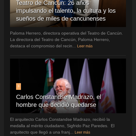
Teatro de Cancún: 26 años
impulsando el talento, la cultura y los
sueños de miles de cancunenses
Paloma Herrero, directora operativa del Teatro de Cancún.
La directora del Teatro de Cancún, Paloma Herrero,
destaca el compromiso del recin...
Leer más
3
Carlos Constandse Madrazo, el
hombre que decidió quedarse
El arquitecto Carlos Constandse Madrazo, recibió la
medalla al mérito ciudadano, Sigfrido Paz Paredes. El
arquitecto que llegó a una franj...
Leer más