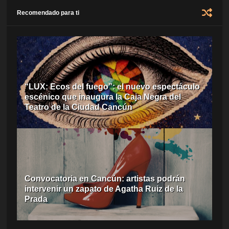
Recomendado para ti
“LUX: Ecos del fuego”: el nuevo espectáculo
escénico que inaugura la Caja Negra del
Teatro de la Ciudad Cancún
Convocatoria en Cancún: artistas podrán
intervenir un zapato de Agatha Ruiz de la
Prada