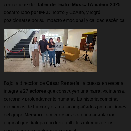
como cierre del
Taller de Teatro Musical Amateur 2025
,
desarrollado por IMAD Teatro y CoArte, y logró
posicionarse por su impacto emocional y calidad escénica.
Bajo la dirección de
César Rentería
, la puesta en escena
integra a
27 actores
que construyen una narrativa intensa,
cercana y profundamente humana. La historia combina
momentos de humor y drama, acompañados por canciones
del grupo
Mecano
, reinterpretadas en una adaptación
original que dialoga con los conflictos internos de los
personajes y su entorno emocional.