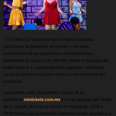
"33 El Musical" aborda temas sensibles como las
adicciones, la depresión, el suicidio y los retos
emocionales de las juventudes contemporáneas,
planteando un espacio de reflexión desde el lenguaje del
teatro musical. La propuesta busca generar conciencia
social sin perder el carácter artístico y transformador del
escenario.
Los boletos están disponibles a través de la
plataforma
mistickets.com.mx
y en las taquillas del Teatro
de la Ciudad, de lunes a viernes en horario de 12:00 a
18:00 horas. Las autoridades culturales invitan al público a