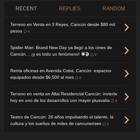
RECENT
REPLIES
RANDOM
Terreno en Venta en 3 Reyes, Cancún desde $80 mil
pesos
0
Spider-Man: Brand New Day ya llegó a los cines de
Cancún… ¡y es todo un fenómeno! 🕷️🎬
0
Renta oficinas en Avenida Cobá, Cancún: espacios
equipados desde $6,500 al mes
0
Terreno en venta en Altai Residencial Cancún: invierte
hoy en uno de los desarrollos con mayor plusvalía
0
Teatro de Cancún: 26 años impulsando el talento, la
cultura y los sueños de miles de cancunenses
0