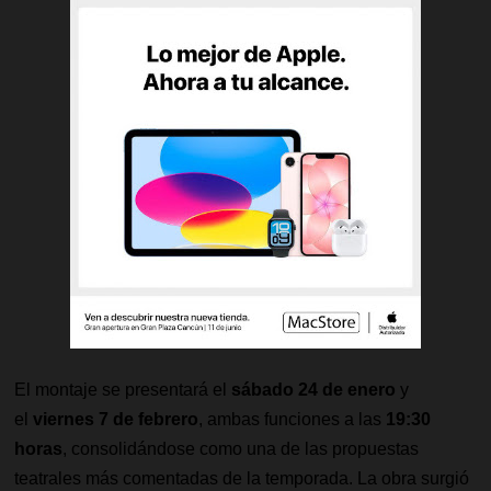
El montaje se presentará el
sábado 24 de enero
y
el
viernes 7 de febrero
, ambas funciones a las
19:30
horas
, consolidándose como una de las propuestas
teatrales más comentadas de la temporada. La obra surgió